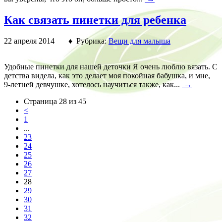
Как связать пинетки для ребенка
22 апреля 2014 ♦ Рубрика:
Вещи для малыша
Удобные пинетки для нашей деточки Я очень люблю вязать. С
детства видела, как это делает моя покойная бабушка, и мне,
9-летней девчушке, хотелось научиться также, как...
→
Страница 28 из 45
<
1
...
23
24
25
26
27
28
29
30
31
32