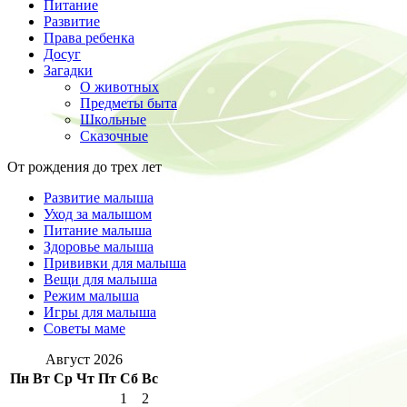
Питание
Развитие
Права ребенка
Досуг
Загадки
О животных
Предметы быта
Школьные
Сказочные
От рождения до трех лет
Развитие малыша
Уход за малышом
Питание малыша
Здоровье малыша
Прививки для малыша
Вещи для малыша
Режим малыша
Игры для малыша
Советы маме
Август 2026
Пн
Вт
Ср
Чт
Пт
Сб
Вс
1
2