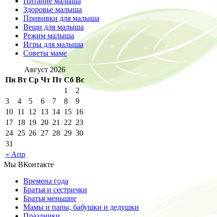
Питание малыша
Здоровье малыша
Прививки для малыша
Вещи для малыша
Режим малыша
Игры для малыша
Советы маме
Август 2026
Пн
Вт
Ср
Чт
Пт
Сб
Вс
1
2
3
4
5
6
7
8
9
10
11
12
13
14
15
16
17
18
19
20
21
22
23
24
25
26
27
28
29
30
31
« Апр
Мы ВКонтакте
Времена года
Братья и сестрички
Братья меньшие
Мамы и папы, бабушки и дедушки
Праздники