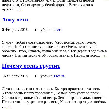
парке стоят. Покрывалом укутал дома, Щекотал небеса-
недотроги, С фонарями у белой дороги Вечерами он в
прятки...
→
Хочу лето
6 Февраль 2018 ♦ Рубрика:
Лето
Я хочу, чтобы вновь было лето, Чтоб всегда было только
тепло, Чтобы солнце лучистое светом Очень нежно меня
обожгло. Чтоб, качаясь, трава зеленела, Чтоб деревья оделись в
листву, Птичья песня чтоб громко звенела, Нарушая мою...
→
Почему осень грустит
16 Январь 2018 ♦ Рубрика:
Осень
Лето как-то осени приснилось, Быстро пролетела эта ночь.
Утром осень к лету торопилась, Только лето улетело прочь.
Унесло в корзинке тёплый ветер, Зелень трав и запахи цветов,
Пенье птиц на утреннем рассвете, К осени запретную любовь.
…
→