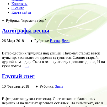
Контакты
О сайте
Карта сайта
≡ Рубрика "Времена года"
Автографы весны
26 Март 2018 ♦ Рубрика:
Весна
,
Лето
Ветер-дворник трудился над улицей, Наломал старых веток
пунктир, Заставлял он деревья сутулиться, Словно старый,
дурной командир. Смел в охапку листву прошлогоднюю, И на
кучи потом...
→
Глупый снег
10 Февраль 2018 ♦ Рубрика:
Зима
В феврале закружил снегопад. Снег лежал на балконных
перилах И на пальцах деревьев остылых, На скамейках, что в