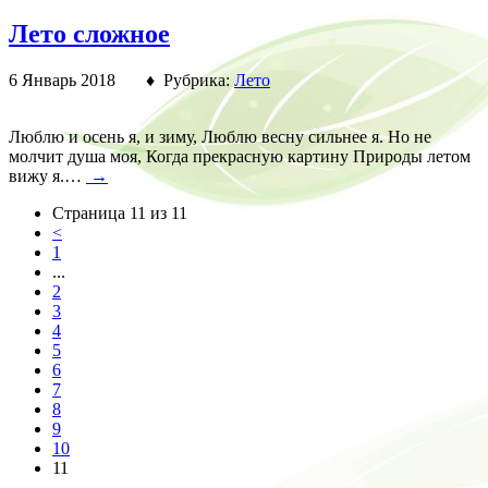
Лето сложное
6 Январь 2018 ♦ Рубрика:
Лето
Люблю и осень я, и зиму, Люблю весну сильнее я. Но не
молчит душа моя, Когда прекрасную картину Природы летом
вижу я.…
→
Страница 11 из 11
<
1
...
2
3
4
5
6
7
8
9
10
11