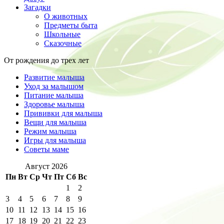
Загадки
О животных
Предметы быта
Школьные
Сказочные
От рождения до трех лет
Развитие малыша
Уход за малышом
Питание малыша
Здоровье малыша
Прививки для малыша
Вещи для малыша
Режим малыша
Игры для малыша
Советы маме
Август 2026
Пн
Вт
Ср
Чт
Пт
Сб
Вс
1
2
3
4
5
6
7
8
9
10
11
12
13
14
15
16
17
18
19
20
21
22
23