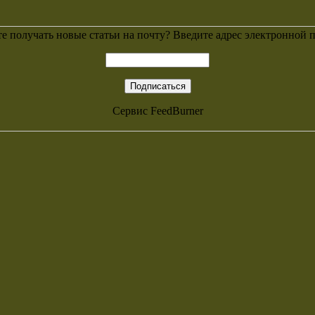
е получать новые статьи на почту? Введите адрес электронной 
Сервис
FeedBurner