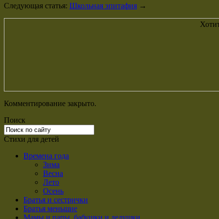
Следующая статья:
Школьная эпитафия
→
Хотит
Комментирование закрыто.
Поиск
Стихи для детей
Времена года
Зима
Весна
Лето
Осень
Братья и сестрички
Братья меньшие
Мамы и папы, бабушки и дедушки