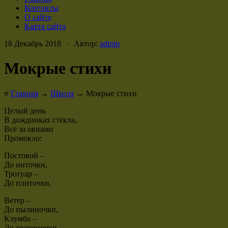
Контакты
О сайте
Карта сайта
18 Декабрь 2018 · Автор:
admin
Мокрые стихи
≡
Главная
→
Школа
→ Мокрые стихи
Целый день
В дождинках стёкла,
Всё за окнами
Промокло:
Постовой –
До ниточки,
Тротуар –
До плиточки,
Ветер –
До пылиночки,
Клумба –
До травиночки,