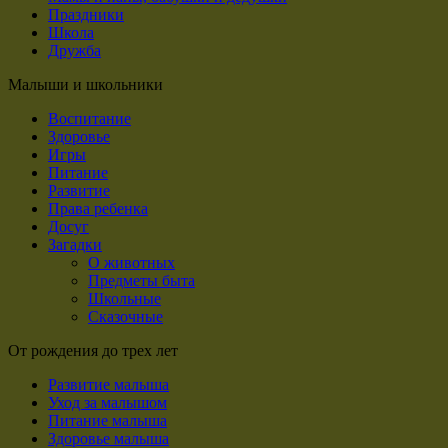
Праздники
Школа
Дружба
Малыши и школьники
Воспитание
Здоровье
Игры
Питание
Развитие
Права ребенка
Досуг
Загадки
О животных
Предметы быта
Школьные
Сказочные
От рождения до трех лет
Развитие малыша
Уход за малышом
Питание малыша
Здоровье малыша