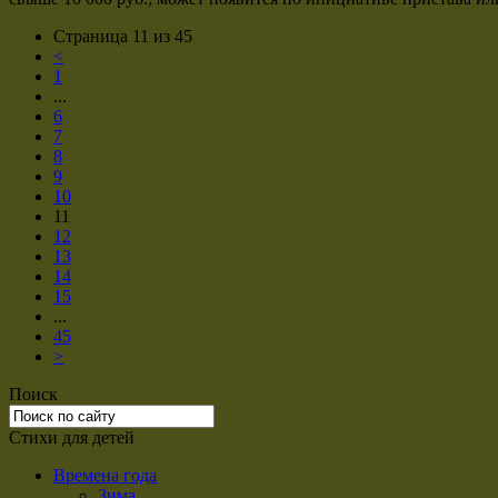
Страница 11 из 45
<
1
...
6
7
8
9
10
11
12
13
14
15
...
45
>
Поиск
Стихи для детей
Времена года
Зима