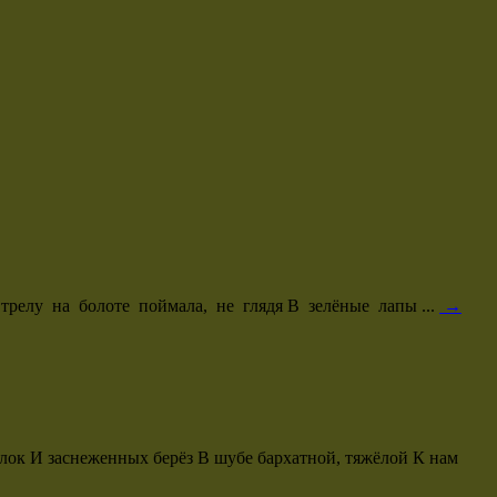
трелу на болоте поймала, не глядя В зелёные лапы ...
→
ёлок И заснеженных берёз В шубе бархатной, тяжёлой К нам