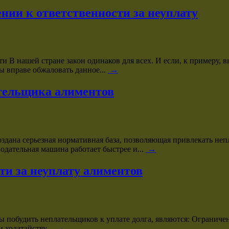
нии к ответственности за неуплату
и В нашей стране закон одинаков для всех. И если, к примеру, 
ы вправе обжаловать данное...
→
ательщика алиментов
оздана серьезная нормативная база, позволяющая привлекать не
одательная машина работает быстрее и...
→
и за неуплату алиментов
побудить неплательщиков к уплате долга, являются: Ограничен
 ходатайству...
→