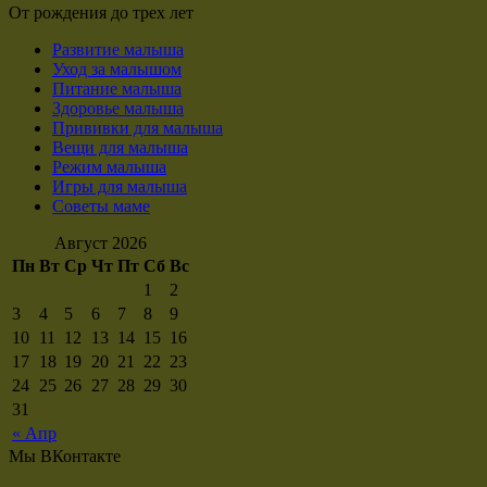
От рождения до трех лет
Развитие малыша
Уход за малышом
Питание малыша
Здоровье малыша
Прививки для малыша
Вещи для малыша
Режим малыша
Игры для малыша
Советы маме
Август 2026
Пн
Вт
Ср
Чт
Пт
Сб
Вс
1
2
3
4
5
6
7
8
9
10
11
12
13
14
15
16
17
18
19
20
21
22
23
24
25
26
27
28
29
30
31
« Апр
Мы ВКонтакте