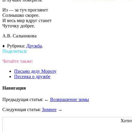
Из — за туч проглянет
Солнышко скорее.
И весь мир вдруг станет
Чуточку добрее.
А.В. Сальникова
♦ Рубрика:
Дружба
.
Поделиться:
Читайте также:
Письмо деду Морозу
Песенка о дружбе
Навигация
Предыдущая статья: ←
Возвращение зимы
Следующая статья:
Зимнее
→
Хотит