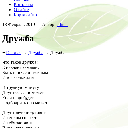
Контакты
О сайте
Карта сайта
13 Февраль 2019 · Автор:
admin
Дружба
≡
Главная
→
Дружба
→ Дружба
Что такое дружба?
Это знает каждый.
Быть в печали нужным
И в веселье даже.
В трудную минуту
Друг всегда поможет.
Если надо будет
Подбодрить он сможет.
Друг плечо подставит
И теплом согреет.
И тебя заставит
В лучшее поверить.