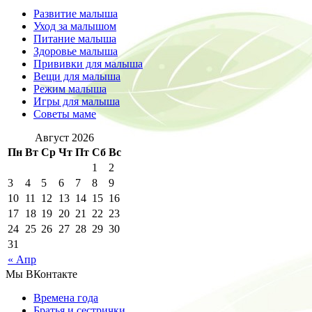
Развитие малыша
Уход за малышом
Питание малыша
Здоровье малыша
Прививки для малыша
Вещи для малыша
Режим малыша
Игры для малыша
Советы маме
Август 2026
Пн
Вт
Ср
Чт
Пт
Сб
Вс
1
2
3
4
5
6
7
8
9
10
11
12
13
14
15
16
17
18
19
20
21
22
23
24
25
26
27
28
29
30
31
« Апр
Мы ВКонтакте
Времена года
Братья и сестрички