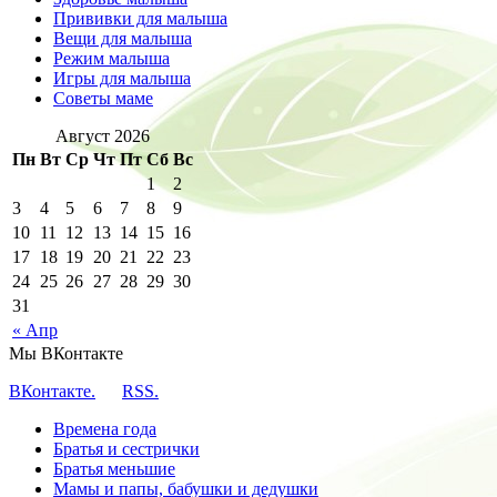
Прививки для малыша
Вещи для малыша
Режим малыша
Игры для малыша
Советы маме
Август 2026
Пн
Вт
Ср
Чт
Пт
Сб
Вс
1
2
3
4
5
6
7
8
9
10
11
12
13
14
15
16
17
18
19
20
21
22
23
24
25
26
27
28
29
30
31
« Апр
Мы ВКонтакте
ВКонтакте.
RSS.
Времена года
Братья и сестрички
Братья меньшие
Мамы и папы, бабушки и дедушки