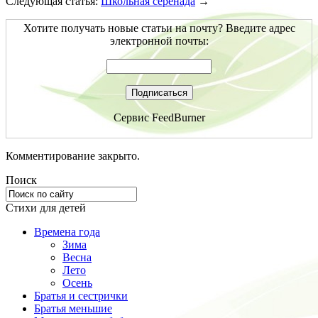
Следующая статья:
Школьная серенада
→
Хотите получать новые статьи на почту? Введите адрес
электронной почты:
Сервис
FeedBurner
Комментирование закрыто.
Поиск
Стихи для детей
Времена года
Зима
Весна
Лето
Осень
Братья и сестрички
Братья меньшие