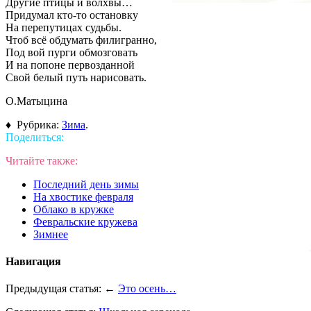
Другие птицы и волхвы…
Придумал кто-то остановку
На перепутицах судьбы.
Чтоб всё обдумать филигранно,
Под вой пурги обмозговать
И на попоне первозданной
Свой белый путь нарисовать.
О.Матыцина
♦ Рубрика:
Зима
.
Поделиться:
Читайте также:
Последний день зимы
На хвостике февраля
Облако в кружке
Февральские кружева
Зимнее
Навигация
Предыдущая статья: ←
Это осень…