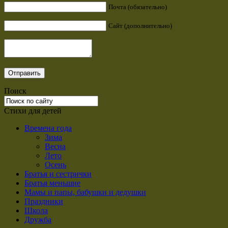
Почта (обязательно)
Сайт (дополнительно)
Поиск
Стихи для детей
Времена года
Зима
Весна
Лето
Осень
Братья и сестрички
Братья меньшие
Мамы и папы, бабушки и дедушки
Праздники
Школа
Дружба