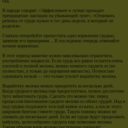
сад.
В народе говорят: «Эффективнее и лучше проходит
прекращение лактации на убывающей луне», «Отнимать
ребенка от груди нужно в тот день недели, в который он
родился».
Сначала попробуйте пропустить одно кормление грудью,
заменив его прикормом… В последнюю очередь отменяйте
ночное кормление.
В этот период мамочке нужно максимально ограничить
употребление жидкости. Если грудь все равно остается очень
плотной и полной молока, можно немного сцедить ее (не
полностью, а только до ощущения мягкости). Полностью
сцеживать нельзя — это только усилит выработку молока.
Выработку молока можно прекратить за несколько дней.
Когда грудного молока еще предостаточно, нужно достаточно
туго забинтовать грудь. Сделать это можно так: перед
процессом бинтования сцедите молоко из обоих грудей. Над и
под грудью подложите толстый комок из ваты, а после этого
широким бинтом стяните груди. Такую повязку можно не
снимать до нескольких дней. Если же груди будут продолжать
набухать, целесообразно сцедить еще немножко молока.
Таким образом ваше молоко постепенно пропадет.