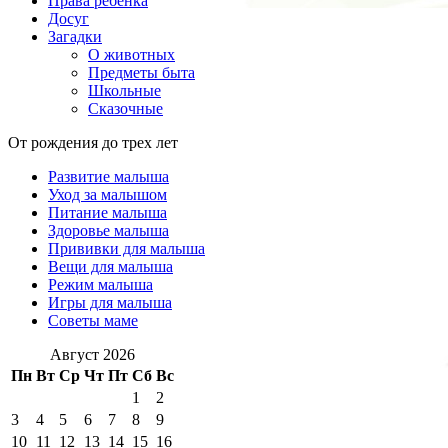
Права ребенка
Досуг
Загадки
О животных
Предметы быта
Школьные
Сказочные
От рождения до трех лет
Развитие малыша
Уход за малышом
Питание малыша
Здоровье малыша
Прививки для малыша
Вещи для малыша
Режим малыша
Игры для малыша
Советы маме
Август 2026
Пн
Вт
Ср
Чт
Пт
Сб
Вс
1
2
3
4
5
6
7
8
9
10
11
12
13
14
15
16