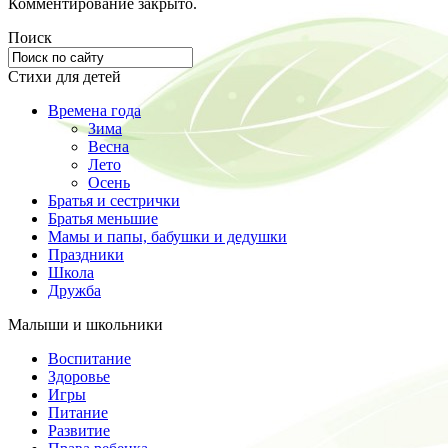
Комментирование закрыто.
Поиск
Стихи для детей
Времена года
Зима
Весна
Лето
Осень
Братья и сестрички
Братья меньшие
Мамы и папы, бабушки и дедушки
Праздники
Школа
Дружба
Малыши и школьники
Воспитание
Здоровье
Игры
Питание
Развитие