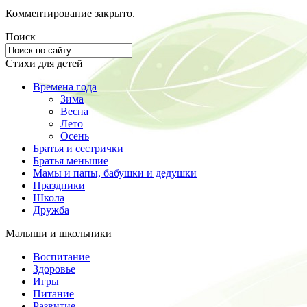
Комментирование закрыто.
Поиск
Стихи для детей
Времена года
Зима
Весна
Лето
Осень
Братья и сестрички
Братья меньшие
Мамы и папы, бабушки и дедушки
Праздники
Школа
Дружба
Малыши и школьники
Воспитание
Здоровье
Игры
Питание
Развитие