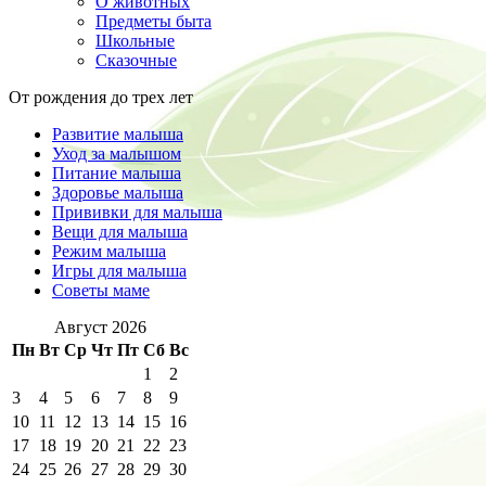
О животных
Предметы быта
Школьные
Сказочные
От рождения до трех лет
Развитие малыша
Уход за малышом
Питание малыша
Здоровье малыша
Прививки для малыша
Вещи для малыша
Режим малыша
Игры для малыша
Советы маме
Август 2026
Пн
Вт
Ср
Чт
Пт
Сб
Вс
1
2
3
4
5
6
7
8
9
10
11
12
13
14
15
16
17
18
19
20
21
22
23
24
25
26
27
28
29
30