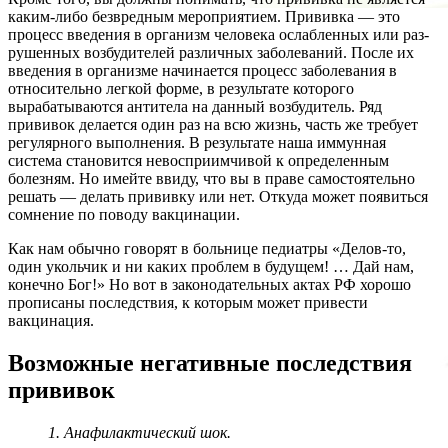
каким-либо безвредным мероприятием.
При­вив­ка —
это
процесс вве­де­ния в ор­га­низм человека ослаб­лен­ных или раз­
ру­шен­ных воз­бу­ди­те­лей различных за­бо­ле­ва­ний. После их
введения в организме начинается процесс заболевания в
относительно легкой форме, в результате которого
вырабатываются антитела на данный возбудитель. Ряд
прививок делается один раз на всю жизнь, часть же требует
регулярного выполнения. В результате наша иммунная
система становится невосприимчивой к определенным
болезням. Но имейте ввиду, что вы в праве самостоятельно
решать — делать прививку или нет. Откуда может появиться
сомнение по поводу вакцинации.
Как нам обычно говорят в больнице педиатры «Делов-то,
один укольчик и ни каких проблем в будущем! … Дай нам,
конечно Бог!» Но вот в законодательных актах РФ хорошо
прописаны последствия, к которым может привести
вакцинация.
Возможные негативные последствия
прививок
1. Анафилактический шок.