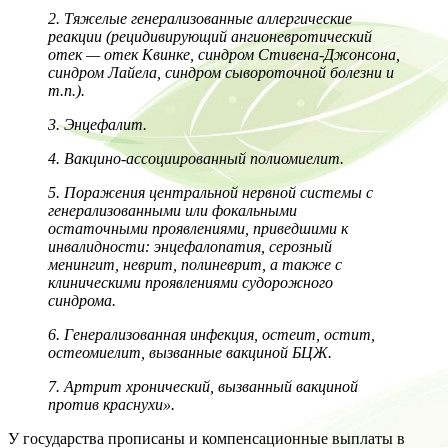
2. Тяжелые генерализованные аллергические
реакции (рецидивирующий ангионевротический
отек — отек Квинке, синдром Стивена-Джонсона,
синдром Лайела, синдром сывороточной болезни и
т.п.).
3. Энцефалит.
4. Вакцино-ассоциированный полиомиелит.
5. Поражения центральной нервной системы с
генерализованными или фокальными
остаточными проявлениями, приведшими к
инвалидности: энцефалопатия, серозный
менингит, неврит, полиневрит, а также с
клиническими проявлениями судорожного
синдрома.
6. Генерализованная инфекция, остеит, остит,
остеомиелит, вызванные вакциной БЦЖ.
7. Артрит хронический, вызванный вакциной
против краснухи».
У государства прописаны и компенсационные выплаты в