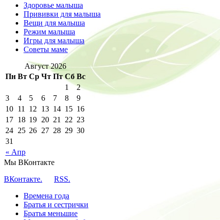
Здоровье малыша
Прививки для малыша
Вещи для малыша
Режим малыша
Игры для малыша
Советы маме
Август 2026
Пн
Вт
Ср
Чт
Пт
Сб
Вс
1
2
3
4
5
6
7
8
9
10
11
12
13
14
15
16
17
18
19
20
21
22
23
24
25
26
27
28
29
30
31
« Апр
Мы ВКонтакте
ВКонтакте.
RSS.
Времена года
Братья и сестрички
Братья меньшие