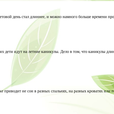
товой день стал длиннее, и можно намного больше времени про
их дети идут на летние каникулы. Дело в том, что каникулы дли
уке приводит не сон в разных спальнях, на разных кроватях или 