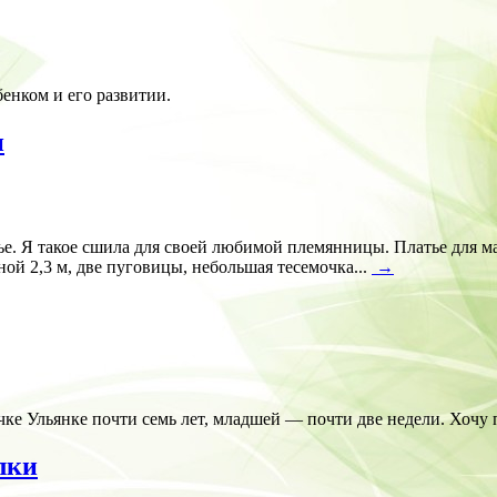
енком и его развитии.
и
е. Я такое сшила для своей любимой племянницы. Платье для м
ной 2,3 м, две пуговицы, небольшая тесемочка...
→
очке Ульянке почти семь лет, младшей — почти две недели. Хочу
лки