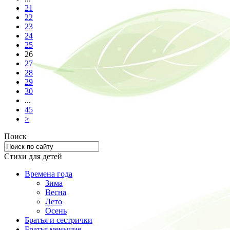
21
22
23
24
25
26
27
28
29
30
...
45
>
Поиск
Стихи для детей
Времена года
Зима
Весна
Лето
Осень
Братья и сестрички
Братья меньшие