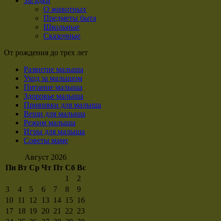
Загадки
О животных
Предметы быта
Школьные
Сказочные
От рождения до трех лет
Развитие малыша
Уход за малышом
Питание малыша
Здоровье малыша
Прививки для малыша
Вещи для малыша
Режим малыша
Игры для малыша
Советы маме
Август 2026
Пн
Вт
Ср
Чт
Пт
Сб
Вс
1
2
3
4
5
6
7
8
9
10
11
12
13
14
15
16
17
18
19
20
21
22
23