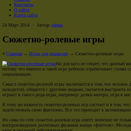
Контакты
О сайте
Карта сайта
24 Март 2014 · Автор:
admin
Сюжетно-ролевые игры
≡
Главная
→
Игры для дошколят
→ Сюжетно-ролевые игры
Ни для кого не секрет, что данный в
потому что именно в такой игре ребенок отрабатывает схемы 
социализации.
Смысл сюжетно-ролевой игры заключается в том, что человек де
находится), общается с другими людьми, пытается выстроить н
играют в такого рода игры, например: дочки-матери, игра в маг
К тому же важность сюжетно-ролевых игр состоит и в том, что
задействовать свою фантазию. Все это приводит к активизации
Но сама по себе сюжетно-ролевая игра имеет значение не толь
воспроизведение различных фильмов жанра «фэнтези». Молоды
книг в реальной действительности.