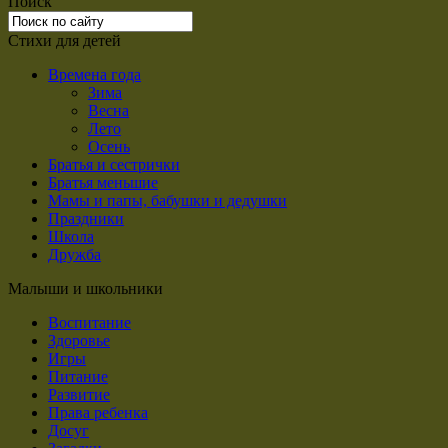
Поиск
Стихи для детей
Времена года
Зима
Весна
Лето
Осень
Братья и сестрички
Братья меньшие
Мамы и папы, бабушки и дедушки
Праздники
Школа
Дружба
Малыши и школьники
Воспитание
Здоровье
Игры
Питание
Развитие
Права ребенка
Досуг