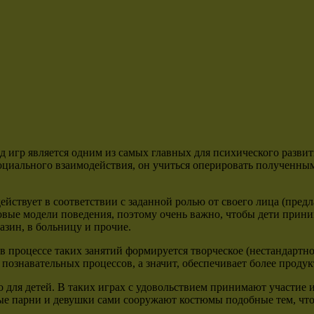
ид игр является одним из самых главных для психического разви
социального взаимодействия, он учиться оперировать полученны
йствует в соответствии с заданной ролью от своего лица (предл
овые модели поведения, поэтому очень важно, чтобы дети приним
азин, в больницу и прочие.
 в процессе таких занятий формируется творческое (нестандарт
 познавательных процессов, а значит, обеспечивает более проду
ко для детей. В таких играх с удовольствием принимают участие 
е парни и девушки сами сооружают костюмы подобные тем, что 