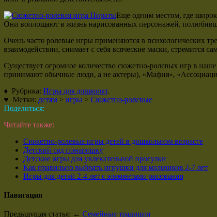
Еще одним местом, где широк
Они воплощают в жизнь нарисованных персонажей, полюбивш
Очень часто ролевые игры применяются в психологических тре
взаимодействии, снимает с себя всяческие маски, стремится са
Существует огромное количество сюжетно-ролевых игр в наше 
принимают обычные люди, а не актеры), «Мафия», «Ассоциаци
♦ Рубрика:
Игры для дошколят
.
♥ Метки:
детям
>
игры
>
Сюжетно-ролевые
Поделиться:
Читайте также:
Cюжетно-ролевые игры детей в дошкольном возрасте
Детский сад понарошку
Детские игры для увлекательной прогулки
Как правильно выбрать игрушки для мальчиков 2-7 лет
Игры для детей 2-4 лет с элементами рисования
Навигация
Предыдущая статья: ←
Семейные традиции