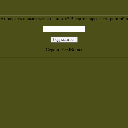
е получать новые статьи на почту? Введите адрес электронной 
Сервис
FeedBurner