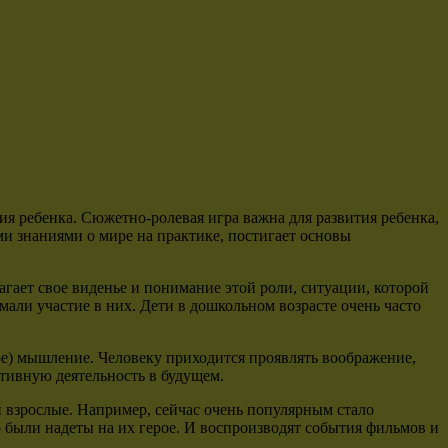
тия ребенка. Сюжетно-ролевая игра важна для развития ребенка,
ми знаниями о мире на практике, постигает основы
агает свое виденье и понимание этой роли, ситуации, которой
али участие в них. Дети в дошкольном возрасте очень часто
ное) мышление. Человеку приходится проявлять воображение,
ктивную деятельность в будущем.
и взрослые. Например, сейчас очень популярным стало
были надеты на их герое. И воспроизводят события фильмов и