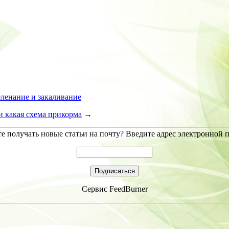
еленание и закаливание
и какая схема прикорма
→
е получать новые статьи на почту? Введите адрес электронной 
Сервис
FeedBurner