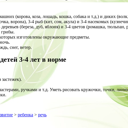
них (корова, коза, лошадь, кошка, собака и т.д.) и диких (волк,
чка, ворона), 3-4 рыб (кит, сом, акула) и 3-4 насекомых (кузнечик
деревьев (береза, дуб, яблоня) и 3-4 цветов (ромашка, тюльпан, р
, грибы.
з которых изготовлены окружающие предметы.
ночь.
дь, снег, ветер.
етей 3-4 лет в норме
 застежек).
астерами, ручками и т.д. Уметь рисовать кружочки, точки, лини
ки.
звитие
>
ребенка
>
речь