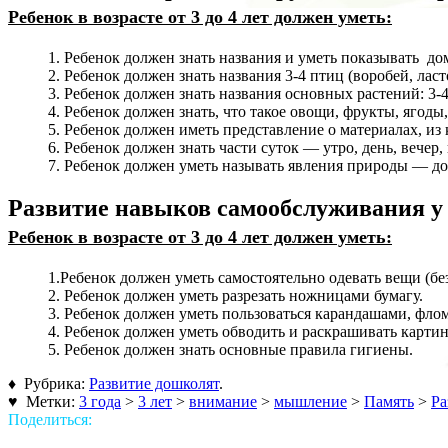
Ребенок в возрасте от 3 до 4 лет должен уметь:
1. Ребенок должен знать названия и уметь показывать домаш
2. Ребенок должен знать названия 3-4 птиц (воробей, ласто
3. Ребенок должен знать названия основных растений: 3-4 
4. Ребенок должен знать, что такое овощи, фрукты, ягоды
5. Ребенок должен иметь представление о материалах, и
6. Ребенок должен знать части суток — утро, день, вечер, 
7. Ребенок должен уметь называть явления природы — дож
Развитие навыков самообслуживания у д
Ребенок в возрасте от 3 до 4 лет должен уметь:
1.Ребенок должен уметь самостоятельно одевать вещи (без
2. Ребенок должен уметь разрезать ножницами бумагу.
3. Ребенок должен уметь пользоваться карандашами, флом
4. Ребенок должен уметь обводить и раскрашивать картин
5. Ребенок должен знать основные правила гигиены.
♦ Рубрика:
Развитие дошколят
.
♥ Метки:
3 года
>
3 лет
>
внимание
>
мышление
>
Память
>
Ра
Поделиться: