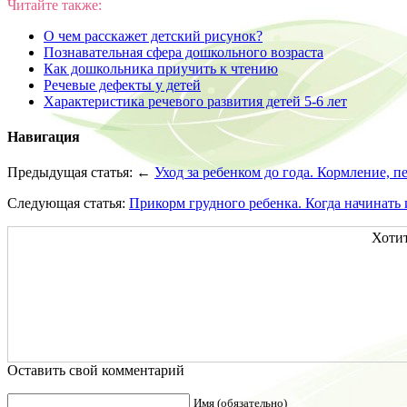
Читайте также:
О чем расскажет детский рисунок?
Познавательная сфера дошкольного возраста
Как дошкольника приучить к чтению
Речевые дефекты у детей
Характеристика речевого развития детей 5-6 лет
Навигация
Предыдущая статья: ←
Уход за ребенком до года. Кормление, п
Следующая статья:
Прикорм грудного ребенка. Когда начинать 
Хотит
Оставить свой комментарий
Имя (обязательно)