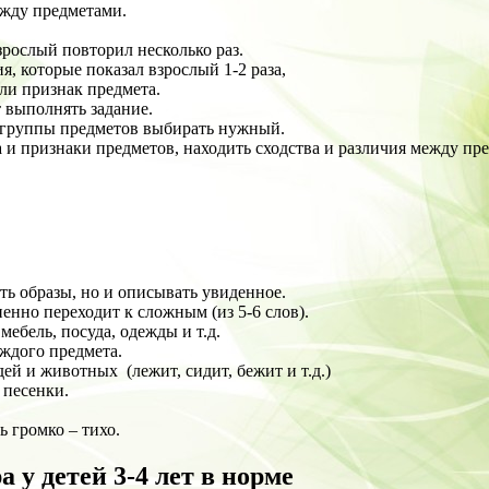
ежду предметами.
зрослый повторил несколько раз.
я, которые показал взрослый 1-2 раза,
ли признак предмета.
т выполнять задание.
з группы предметов выбирать нужный.
 и признаки предметов, находить сходства и различия между пр
ть образы, но и описывать увиденное.
енно переходит к сложным (из 5-6 слов).
мебель, посуда, одежды и т.д.
аждого предмета.
ей и животных (лежит, сидит, бежит и т.д.)
 песенки.
ь громко – тихо.
у детей 3-4 лет в норме