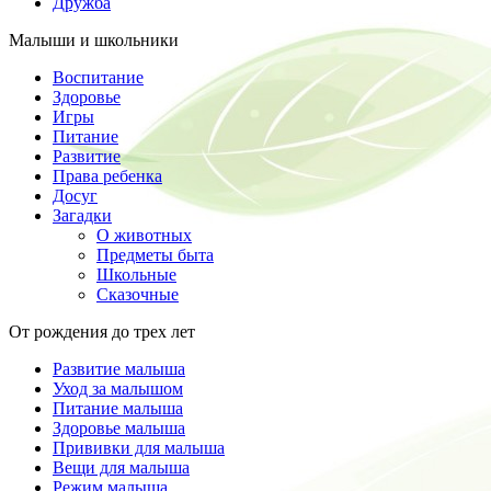
Дружба
Малыши и школьники
Воспитание
Здоровье
Игры
Питание
Развитие
Права ребенка
Досуг
Загадки
О животных
Предметы быта
Школьные
Сказочные
От рождения до трех лет
Развитие малыша
Уход за малышом
Питание малыша
Здоровье малыша
Прививки для малыша
Вещи для малыша
Режим малыша