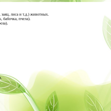
 заяц, лиса и т.д.) животных.
, бабочка, пчела).
оза).
и.